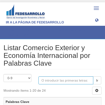
Camb
naveg
IR A LA PÁGINA DE FEDESARROLLO
Listar Comercio Exterior y Economía Internacional por
Palabras Clave
Listar Comercio Exterior y
Economía Internacional por
Palabras Clave
Ir
Mostrando ítems 1-20 de 24
Palabras Clave