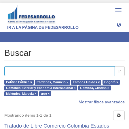
Camb
naveg
IR A LA PÁGINA DE FEDESARROLLO
Buscar
Buscar
Ir
Política Pública ×
Cárdenas, Mauricio ×
Estados Unidos ×
Bogotá ×
Comercio Exterior y Economía Internacional ×
Gamboa, Cristina ×
Meléndez, Marcela ×
true ×
Mostrar filtros avanzados
Mostrando ítems 1-1 de 1
Tratado de Libre Comercio Colombia Estados