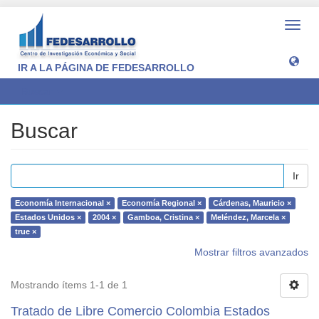
Camb
naveg
IR A LA PÁGINA DE FEDESARROLLO
Buscar
Buscar
Ir
Economía Internacional ×
Economía Regional ×
Cárdenas, Mauricio ×
Estados Unidos ×
2004 ×
Gamboa, Cristina ×
Meléndez, Marcela ×
true ×
Mostrar filtros avanzados
Mostrando ítems 1-1 de 1
Tratado de Libre Comercio Colombia Estados