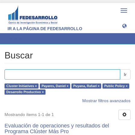
Camb
naveg
IR A LA PÁGINA DE FEDESARROLLO
Buscar
Buscar
Ir
Cluster Initiatives ×
Payares, Daniel ×
Puyana, Rafael ×
Public Policy ×
Desarrollo Productivo ×
Mostrar filtros avanzados
Mostrando ítems 1-1 de 1
Evaluación de operaciones y resultados del
Programa Clúster Más Pro