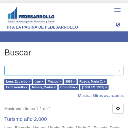
Camb
naveg
IR A LA PÁGINA DE FEDESARROLLO
Buscar
Buscar
Ir
Lora, Eduardo ×
true ×
México ×
1993 ×
Rueda, María C. ×
Fedesarrollo ×
Maurer, Martin ×
Colombia ×
[1990 TO 1999] ×
Mostrar filtros avanzados
Mostrando ítems 1-1 de 1
Turismo año 2.000
Lora, Eduardo
;
Maurer, Martin
;
Rueda, María C.
;
Polanía, Doris
;