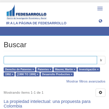
Camb
naveg
IR A LA PÁGINA DE FEDESARROLLO
Buscar
Buscar
Ir
Derecho de Patentes ×
Patentes ×
Maurer, Martin ×
Investigación ×
1992 ×
[1990 TO 1999] ×
Desarrollo Productivo ×
Mostrar filtros avanzados
Mostrando ítems 1-1 de 1
La propiedad intelectual: una propuesta para
Colombia