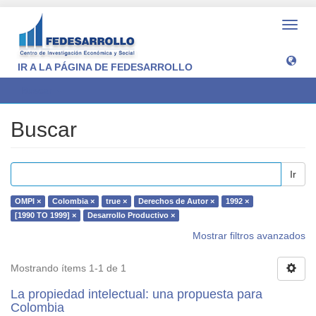
Camb
naveg
IR A LA PÁGINA DE FEDESARROLLO
Buscar
Buscar
Ir
OMPI ×
Colombia ×
true ×
Derechos de Autor ×
1992 ×
[1990 TO 1999] ×
Desarrollo Productivo ×
Mostrar filtros avanzados
Mostrando ítems 1-1 de 1
La propiedad intelectual: una propuesta para
Colombia