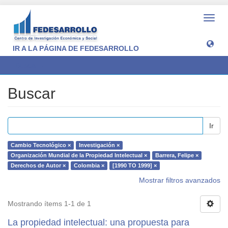
Camb
naveg
IR A LA PÁGINA DE FEDESARROLLO
Buscar
Buscar
Ir
Cambio Tecnológico ×
Investigación ×
Organización Mundial de la Propiedad Intelectual ×
Barrera, Felipe ×
Derechos de Autor ×
Colombia ×
[1990 TO 1999] ×
Mostrar filtros avanzados
Mostrando ítems 1-1 de 1
La propiedad intelectual: una propuesta para