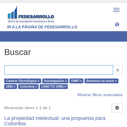
Camb
naveg
IR A LA PÁGINA DE FEDESARROLLO
Buscar
Buscar
Ir
Cambio Tecnológico ×
Investigación ×
OMPI ×
Derechos de Autor ×
1992 ×
Colombia ×
[1990 TO 1999] ×
Mostrar filtros avanzados
Mostrando ítems 1-1 de 1
La propiedad intelectual: una propuesta para
Colombia