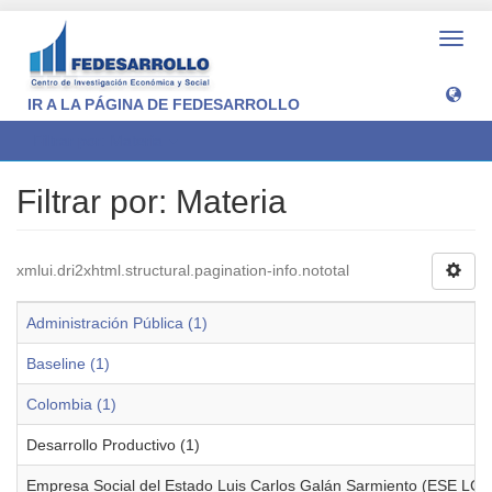
Camb
naveg
IR A LA PÁGINA DE FEDESARROLLO
Filtrar por: Materia
Filtrar por: Materia
xmlui.dri2xhtml.structural.pagination-info.nototal
Administración Pública (1)
Baseline (1)
Colombia (1)
Desarrollo Productivo (1)
Empresa Social del Estado Luis Carlos Galán Sarmiento (ESE LCG