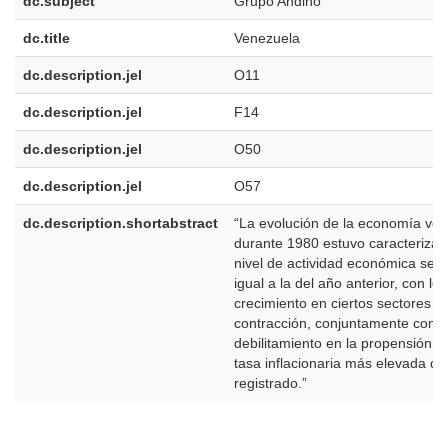
dc.subject
Grupo Andino
dc.title
Venezuela
dc.description.jel
O11
dc.description.jel
F14
dc.description.jel
O50
dc.description.jel
O57
dc.description.shortabstract
“La evolución de la economía ve
durante 1980 estuvo caracterizad
nivel de actividad económica sen
igual a la del año anterior, con le
crecimiento en ciertos sectores y
contracción, conjuntamente con 
debilitamiento en la propensión a i
tasa inflacionaria más elevada 
registrado.”