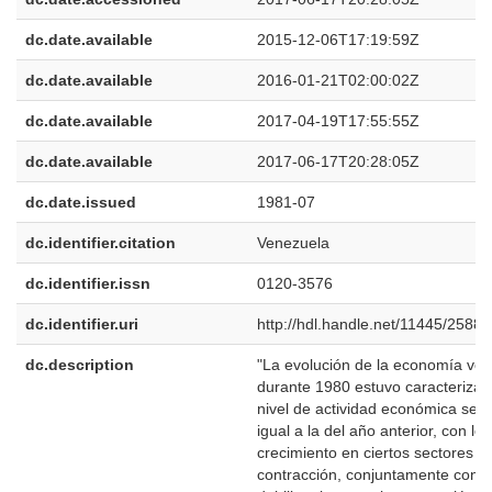
dc.date.available
2015-12-06T17:19:59Z
dc.date.available
2016-01-21T02:00:02Z
dc.date.available
2017-04-19T17:55:55Z
dc.date.available
2017-06-17T20:28:05Z
dc.date.issued
1981-07
dc.identifier.citation
Venezuela
dc.identifier.issn
0120-3576
dc.identifier.uri
http://hdl.handle.net/11445/2588
dc.description
"La evolución de la economía ve
durante 1980 estuvo caracterizad
nivel de actividad económica sen
igual a la del año anterior, con le
crecimiento en ciertos sectores y
contracción, conjuntamente con 