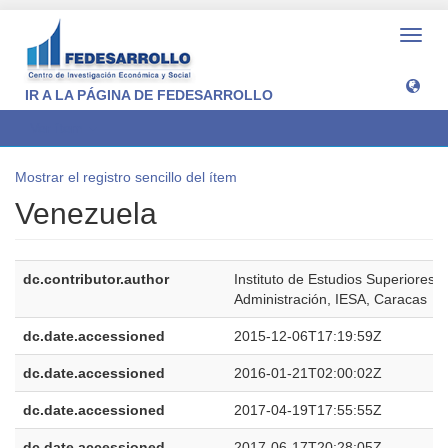
Camb
naveg
IR A LA PÁGINA DE FEDESARROLLO
Ver ítem
Mostrar el registro sencillo del ítem
Venezuela
dc.contributor.author
Instituto de Estudios Superiores 
Administración, IESA, Caracas
dc.date.accessioned
2015-12-06T17:19:59Z
dc.date.accessioned
2016-01-21T02:00:02Z
dc.date.accessioned
2017-04-19T17:55:55Z
dc.date.accessioned
2017-06-17T20:28:05Z