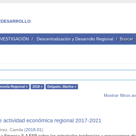
 FEDESARROLLO
NVESTIGACIÓN
Descentralización y Desarrollo Regional
Buscar
nomía Regional ×
2018 ×
Delgado, Martha ×
Mostrar filtros 
e actividad económica regional 2017-2021
érez, Camila
(
2018-01
)
a Emgesa S.A ESP sobre las principales tendencias y proyecciones de