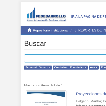
IR A LA PÁGINA DE
Repositorio institucional
5. REPORTES DE I
Buscar
Economic Growth ×
Crecimiento Económico ×
true ×
Eco
Mostrando ítems 1-1 de 1
Proyecciones d
Delgado, Martha
;
P
Informe presentado 