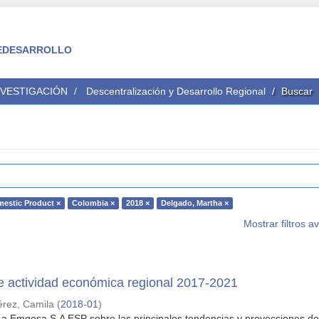
 FEDESARROLLO
NVESTIGACIÓN
Descentralización y Desarrollo Regional
Buscar
estic Product ×
Colombia ×
2018 ×
Delgado, Martha ×
Mostrar filtros 
e actividad económica regional 2017-2021
érez, Camila
(
2018-01
)
a Emgesa S.A ESP sobre las principales tendencias y proyecciones de