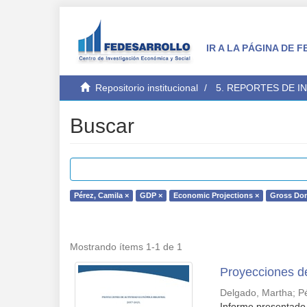
IR A LA PÁGINA DE
Repositorio institucional
5. REPORTES DE I
Buscar
Pérez, Camila ×
GDP ×
Economic Projections ×
Gross Dom
Mostrando ítems 1-1 de 1
Proyecciones d
Delgado, Martha
;
P
Informe presentado 