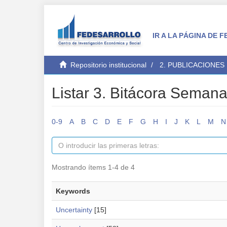
IR A LA PÁGINA DE
Repositorio institucional
2. PUBLICACIONES
Listar 3. Bitácora Seman
0-9
A
B
C
D
E
F
G
H
I
J
K
L
M
N
Mostrando ítems 1-4 de 4
Keywords
Uncertainty
[15]