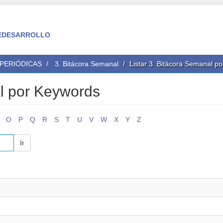
 FEDESARROLLO
 PERIÓDICAS
3. Bitácora Semanal
Listar 3. Bitácora Semanal p
al por Keywords
O
P
Q
R
S
T
U
V
W
X
Y
Z
Ir