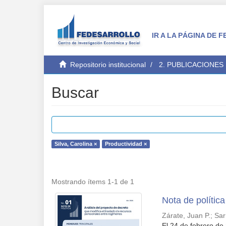
IR A LA PÁGINA DE
Repositorio institucional
2. PUBLICACIONES
Buscar
Silva, Carolina ×
Productividad ×
Mostrando ítems 1-1 de 1
Nota de polític
Zárate, Juan P.
;
Sar
El 24 de febrero de 