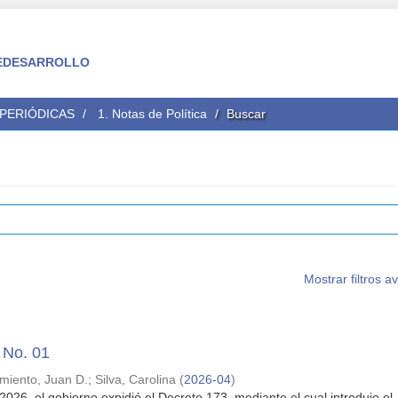
 FEDESARROLLO
 PERIÓDICAS
1. Notas de Política
Buscar
Mostrar filtros 
a No. 01
miento, Juan D.
;
Silva, Carolina
(
2026-04
)
2026, el gobierno expidió el Decreto 173, mediante el cual introdujo el