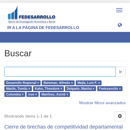
Camb
naveg
IR A LA PÁGINA DE FEDESARROLLO
Buscar
Buscar
Ir
Desarrollo Regional ×
Bateman, Alfredo ×
Mejía, Luis F. ×
Martín, Tomás ×
Kahn, Theodore ×
Delgado, Martha ×
Fedesarrollo ×
Colombia ×
true ×
Martínez, Astrid ×
Mostrar filtros avanzados
Mostrando ítems 1-1 de 1
Cierre de brechas de competitividad departamental