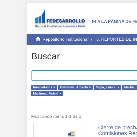
IR A LA PÁGINA DE
Repositorio institucional
5. REPORTES DE I
Buscar
Innovations ×
Bateman, Alfredo ×
Mejía, Luis F. ×
Martín,
Martínez, Astrid ×
Mostrando ítems 1-1 de 1
Cierre de brech
Comisiones Reg