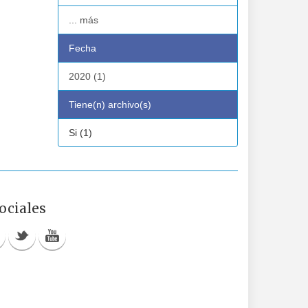
... más
Fecha
2020 (1)
Tiene(n) archivo(s)
Si (1)
ociales