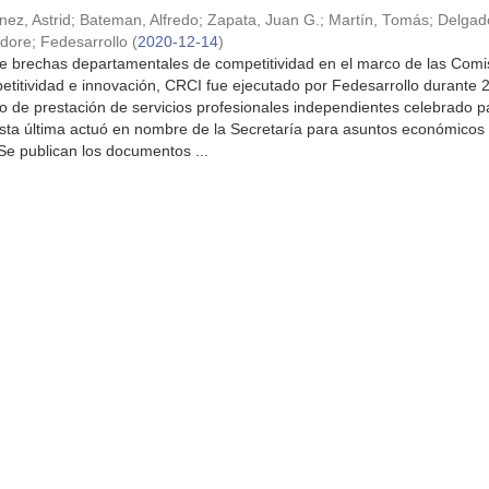
nez, Astrid
;
Bateman, Alfredo
;
Zapata, Juan G.
;
Martín, Tomás
;
Delgad
dore
;
Fedesarrollo
(
2020-12-14
)
de brechas departamentales de competitividad en el marco de las Comi
titividad e innovación, CRCI fue ejecutado por Fedesarrollo durante 
to de prestación de servicios profesionales independientes celebrado p
 última actuó en nombre de la Secretaría para asuntos económico
 Se publican los documentos ...