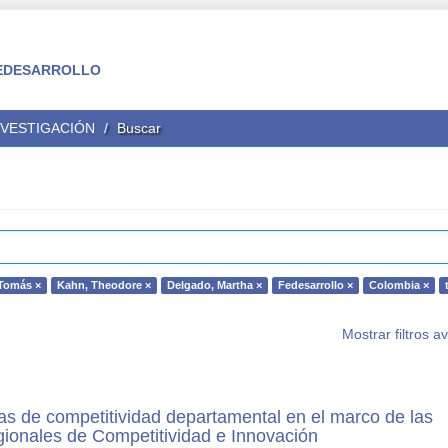
 FEDESARROLLO
NVESTIGACIÓN
Buscar
 Tomás ×
Kahn, Theodore ×
Delgado, Martha ×
Fedesarrollo ×
Colombia ×
Mostrar filtros 
as de competitividad departamental en el marco de las
ionales de Competitividad e Innovación