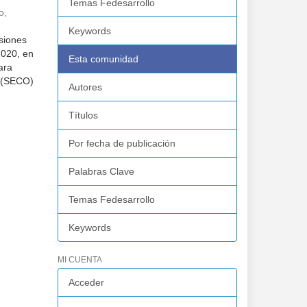
Temas Fedesarrollo
o,
Keywords
siones
2020, en
Esta comunidad
ara
s (SECO)
Autores
Títulos
Por fecha de publicación
Palabras Clave
Temas Fedesarrollo
Keywords
MI CUENTA
Acceder