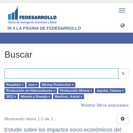
Camb
naveg
IR A LA PÁGINA DE FEDESARROLLO
Buscar
Buscar
Ir
Royalties ×
true ×
Mining Production ×
Producción de Hidrocarburos ×
Producción Minera ×
Aguilar, Tatiana ×
2013 ×
Minería y Energía ×
Martínez, Astrid ×
Mostrar filtros avanzados
Mostrando ítems 1-1 de 1
Estudio sobre los impactos socio-económicos del