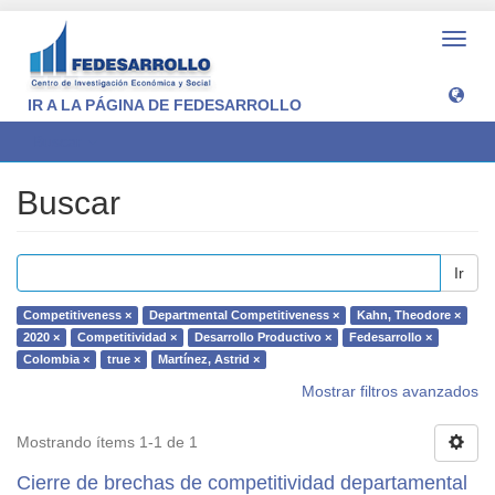
Camb
naveg
IR A LA PÁGINA DE FEDESARROLLO
Buscar
Buscar
Ir
Competitiveness ×
Departmental Competitiveness ×
Kahn, Theodore ×
2020 ×
Competitividad ×
Desarrollo Productivo ×
Fedesarrollo ×
Colombia ×
true ×
Martínez, Astrid ×
Mostrar filtros avanzados
Mostrando ítems 1-1 de 1
Cierre de brechas de competitividad departamental