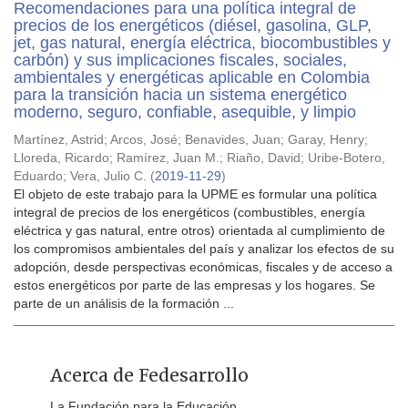
Recomendaciones para una política integral de
precios de los energéticos (diésel, gasolina, GLP,
jet, gas natural, energía eléctrica, biocombustibles y
carbón) y sus implicaciones fiscales, sociales,
ambientales y energéticas aplicable en Colombia
para la transición hacia un sistema energético
moderno, seguro, confiable, asequible, y limpio
Martínez, Astrid
;
Arcos, José
;
Benavides, Juan
;
Garay, Henry
;
Lloreda, Ricardo
;
Ramírez, Juan M.
;
Riaño, David
;
Uribe-Botero,
Eduardo
;
Vera, Julio C.
(
2019-11-29
)
El objeto de este trabajo para la UPME es formular una política
integral de precios de los energéticos (combustibles, energía
eléctrica y gas natural, entre otros) orientada al cumplimiento de
los compromisos ambientales del país y analizar los efectos de su
adopción, desde perspectivas económicas, fiscales y de acceso a
estos energéticos por parte de las empresas y los hogares. Se
parte de un análisis de la formación ...
Acerca de Fedesarrollo
La Fundación para la Educación