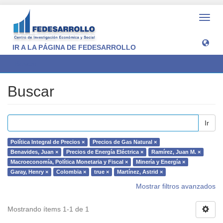
Camb
naveg
IR A LA PÁGINA DE FEDESARROLLO
Buscar
Buscar
Ir
Política Integral de Precios ×
Precios de Gas Natural ×
Benavides, Juan ×
Precios de Energía Eléctrica ×
Ramírez, Juan M. ×
Macroeconomía, Política Monetaria y Fiscal ×
Minería y Energía ×
Garay, Henry ×
Colombia ×
true ×
Martínez, Astrid ×
Mostrar filtros avanzados
Mostrando ítems 1-1 de 1