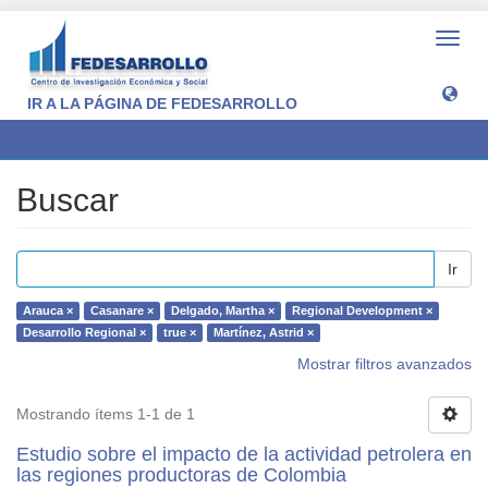
Camb
naveg
IR A LA PÁGINA DE FEDESARROLLO
Buscar
Buscar
Ir
Arauca ×
Casanare ×
Delgado, Martha ×
Regional Development ×
Desarrollo Regional ×
true ×
Martínez, Astrid ×
Mostrar filtros avanzados
Mostrando ítems 1-1 de 1
Estudio sobre el impacto de la actividad petrolera en
las regiones productoras de Colombia