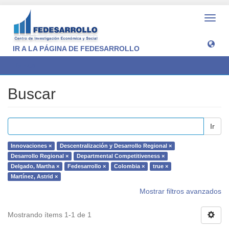
Camb
naveg
IR A LA PÁGINA DE FEDESARROLLO
Buscar
Buscar
Ir
Innovaciones ×
Descentralización y Desarrollo Regional ×
Desarrollo Regional ×
Departmental Competitiveness ×
Delgado, Martha ×
Fedesarrollo ×
Colombia ×
true ×
Martínez, Astrid ×
Mostrar filtros avanzados
Mostrando ítems 1-1 de 1