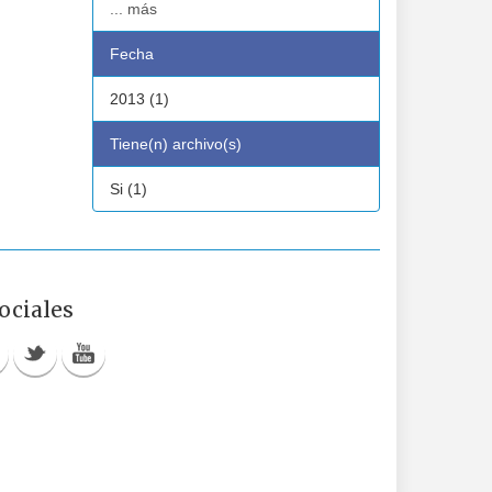
... más
Fecha
2013 (1)
Tiene(n) archivo(s)
Si (1)
ociales