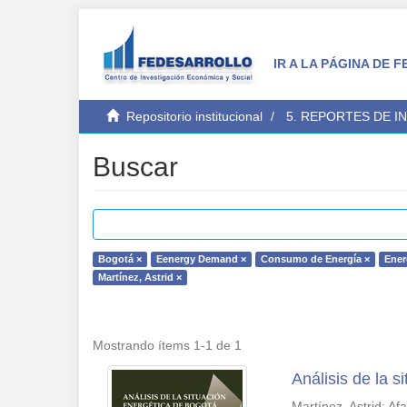
IR A LA PÁGINA DE
Repositorio institucional
5. REPORTES DE I
Buscar
Bogotá ×
Eenergy Demand ×
Consumo de Energía ×
Ener
Martínez, Astrid ×
Mostrando ítems 1-1 de 1
Análisis de la 
Martínez, Astrid
;
Af