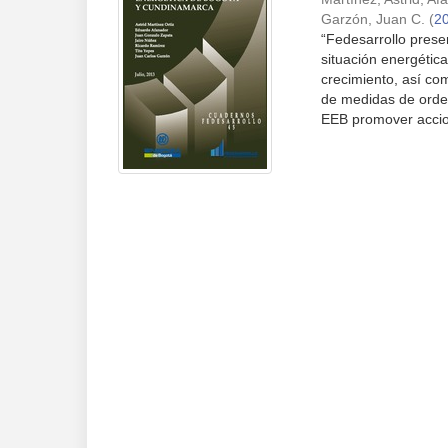
Garzón, Juan C.
(
2
“Fedesarrollo presen
situación energétic
crecimiento, así co
de medidas de orden 
EEB promover accion