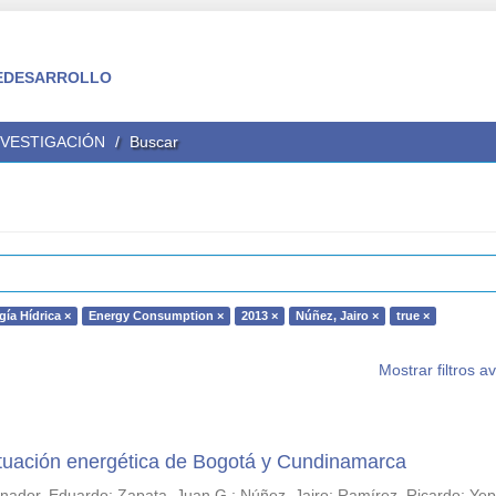
 FEDESARROLLO
NVESTIGACIÓN
Buscar
gía Hídrica ×
Energy Consumption ×
2013 ×
Núñez, Jairo ×
true ×
Mostrar filtros 
situación energética de Bogotá y Cundinamarca
anador, Eduardo
;
Zapata, Juan G.
;
Núñez, Jairo
;
Ramírez, Ricardo
;
Yep