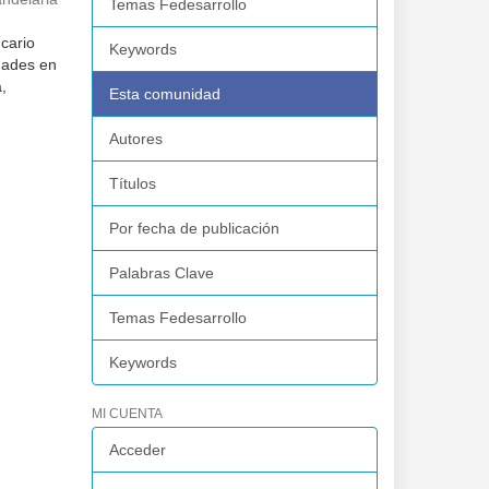
Temas Fedesarrollo
ncario
Keywords
idades en
,
Esta comunidad
Autores
Títulos
Por fecha de publicación
Palabras Clave
Temas Fedesarrollo
Keywords
MI CUENTA
Acceder