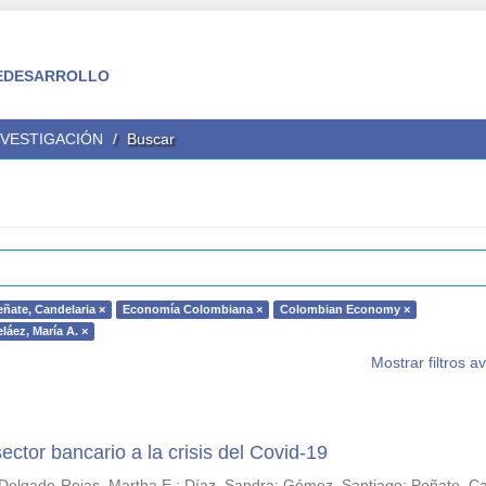
 FEDESARROLLO
NVESTIGACIÓN
Buscar
eñate, Candelaria ×
Economía Colombiana ×
Colombian Economy ×
láez, María A. ×
Mostrar filtros 
ector bancario a la crisis del Covid-19
Delgado-Rojas, Martha E.
;
Díaz, Sandra
;
Gómez, Santiago
;
Peñate, Ca