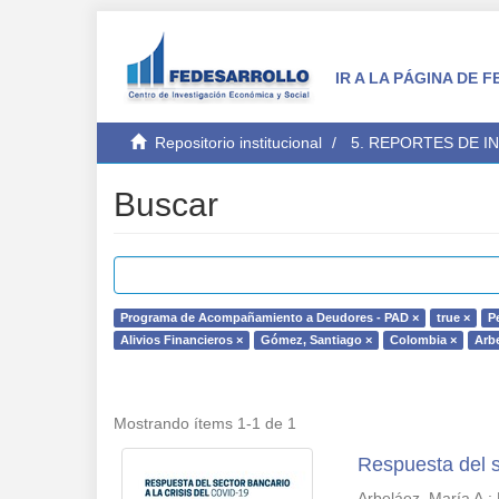
IR A LA PÁGINA DE
Repositorio institucional
5. REPORTES DE I
Buscar
Programa de Acompañamiento a Deudores - PAD ×
true ×
P
Alivios Financieros ×
Gómez, Santiago ×
Colombia ×
Arbe
Mostrando ítems 1-1 de 1
Respuesta del s
Arbeláez, María A.
;