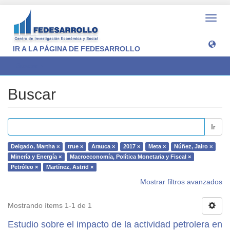
Camb
naveg
IR A LA PÁGINA DE FEDESARROLLO
Buscar
Buscar
Ir
Delgado, Martha ×
true ×
Arauca ×
2017 ×
Meta ×
Núñez, Jairo ×
Minería y Energía ×
Macroeconomía, Política Monetaria y Fiscal ×
Petróleo ×
Martínez, Astrid ×
Mostrar filtros avanzados
Mostrando ítems 1-1 de 1
Estudio sobre el impacto de la actividad petrolera en