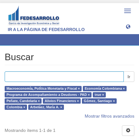
Camb
naveg
IR A LA PÁGINA DE FEDESARROLLO
Buscar
Buscar
Ir
Macroeconomía, Política Monetaria y Fiscal ×
Economía Colombiana ×
Programa de Acompañamiento a Deudores - PAD ×
true ×
Peñate, Candelaria ×
Alivios Financieros ×
Gómez, Santiago ×
Colombia ×
Arbeláez, María A. ×
Mostrar filtros avanzados
Mostrando ítems 1-1 de 1