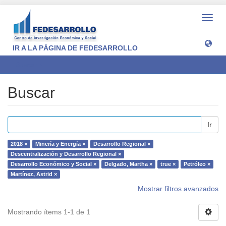
Camb
naveg
IR A LA PÁGINA DE FEDESARROLLO
Buscar
Buscar
Ir
2018 ×
Minería y Energía ×
Desarrollo Regional ×
Descentralización y Desarrollo Regional ×
Desarrollo Económico y Social ×
Delgado, Martha ×
true ×
Petróleo ×
Martínez, Astrid ×
Mostrar filtros avanzados
Mostrando ítems 1-1 de 1