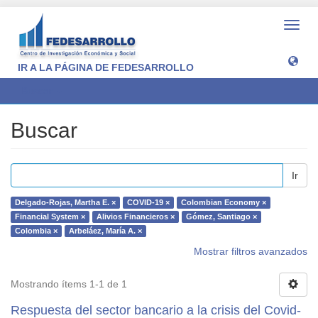
Camb
naveg
IR A LA PÁGINA DE FEDESARROLLO
Buscar
Buscar
Ir
Delgado-Rojas, Martha E. ×
COVID-19 ×
Colombian Economy ×
Financial System ×
Alivios Financieros ×
Gómez, Santiago ×
Colombia ×
Arbeláez, María A. ×
Mostrar filtros avanzados
Mostrando ítems 1-1 de 1
Respuesta del sector bancario a la crisis del Covid-