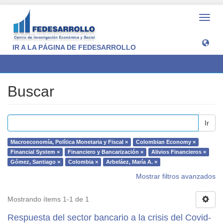
Camb
naveg
IR A LA PÁGINA DE FEDESARROLLO
Buscar
Buscar
Ir
Macroeconomía, Política Monetaria y Fiscal ×
Colombian Economy ×
Financial System ×
Financiero y Bancarización ×
Alivios Financieros ×
Gómez, Santiago ×
Colombia ×
Arbeláez, María A. ×
Mostrar filtros avanzados
Mostrando ítems 1-1 de 1
Respuesta del sector bancario a la crisis del Covid-