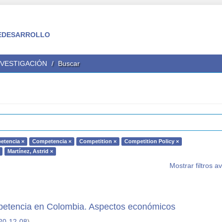
 FEDESARROLLO
NVESTIGACIÓN
Buscar
etencia ×
Competencia ×
Competition ×
Competition Policy ×
Martínez, Astrid ×
Mostrar filtros 
mpetencia en Colombia. Aspectos económicos
20-12-08
)