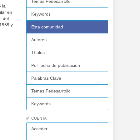
Temas Fedesarrollo
 la
ular en
Keywords
n del
 1959 y
Esta comunidad
Autores
Títulos
Por fecha de publicación
Palabras Clave
Temas Fedesarrollo
Keywords
MI CUENTA
Acceder