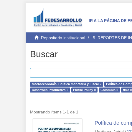
IR A LA PÁGINA DE
Repositorio institucional
5. REPORTES DE I
Buscar
Macroeconomía, Política Monetaria y Fiscal ×
Política de Comp
Desarrollo Productivo ×
Public Policy ×
Colombia ×
true ×
Mostrando ítems 1-1 de 1
Política de co
Martínez, Astrid
(
20