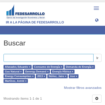
Camb
naveg
IR A LA PÁGINA DE FEDESARROLLO
Buscar
Buscar
Ir
Afanador, Eduardo ×
Consumo de Energía ×
Demanda de Energía ×
Gas Natural ×
Eenergy Demand ×
Energía Hídrica ×
Energy Consumption ×
2013 ×
Núñez, Jairo ×
true ×
Martínez, Astrid ×
Mostrar filtros avanzados
Mostrando ítems 1-1 de 1