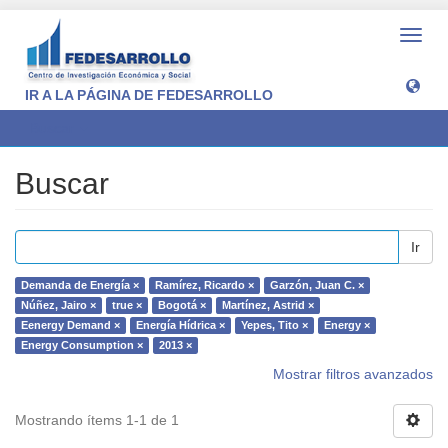
Camb
naveg
IR A LA PÁGINA DE FEDESARROLLO
Buscar
Buscar
Ir
Demanda de Energía ×
Ramírez, Ricardo ×
Garzón, Juan C. ×
Núñez, Jairo ×
true ×
Bogotá ×
Martínez, Astrid ×
Eenergy Demand ×
Energía Hídrica ×
Yepes, Tito ×
Energy ×
Energy Consumption ×
2013 ×
Mostrar filtros avanzados
Mostrando ítems 1-1 de 1