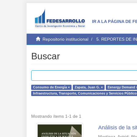
IR A LA PÁGINA DE
Repositorio institucional
5. REPORTES DE I
Buscar
Consumo de Energía ×
Zapata, Juan G. ×
Eenergy Demand 
Infraestructura, Transporte, Comunicaciones y Servicios Público
Mostrando ítems 1-1 de 1
Análisis de la 
Martínez, Astrid
;
Af