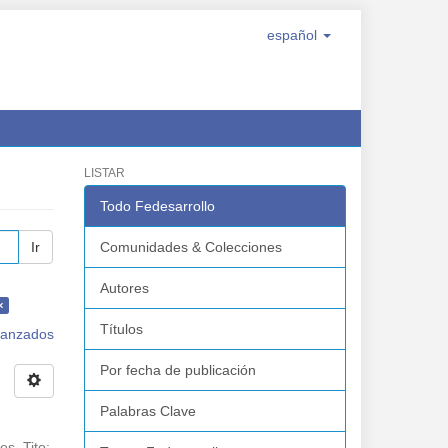
español
LISTAR
Todo Fedesarrollo
Ir
Comunidades & Colecciones
Autores
×
Títulos
avanzados
Por fecha de publicación
Palabras Clave
es, Tito
;