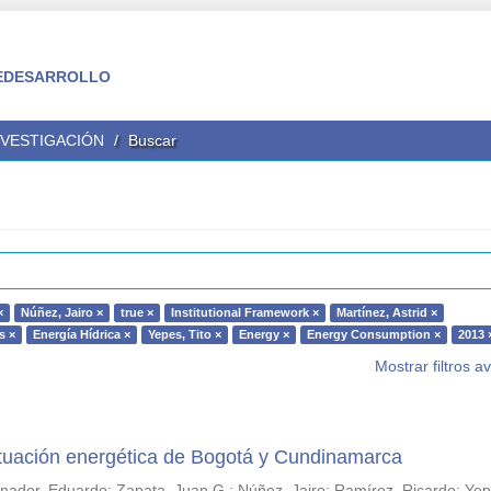
 FEDESARROLLO
NVESTIGACIÓN
Buscar
×
Núñez, Jairo ×
true ×
Institutional Framework ×
Martínez, Astrid ×
s ×
Energía Hídrica ×
Yepes, Tito ×
Energy ×
Energy Consumption ×
2013 
Mostrar filtros 
situación energética de Bogotá y Cundinamarca
anador, Eduardo
;
Zapata, Juan G.
;
Núñez, Jairo
;
Ramírez, Ricardo
;
Yep