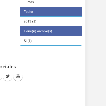
... más
Fecha
2013 (1)
Tiene(n) archivo(s)
Si (1)
ociales