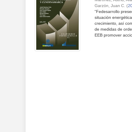
Garzón, Juan C.
(
2
“Fedesarrollo presen
situación energétic
crecimiento, así co
de medidas de orden 
EEB promover accion