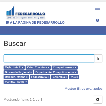
Camb
naveg
IR A LA PÁGINA DE FEDESARROLLO
Buscar
Buscar
Ir
Mejía, Luis F. ×
Kahn, Theodore ×
Competitiveness ×
Desarrollo Regional ×
Departmental Competitiveness ×
Delgado, Martha ×
Fedesarrollo ×
Colombia ×
true ×
Martínez, Astrid ×
Mostrar filtros avanzados
Mostrando ítems 1-1 de 1