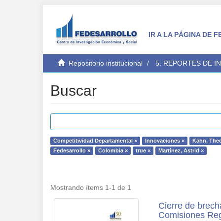
IR A LA PÁGINA DE
Repositorio institucional
5. REPORTES DE I
Buscar
Competitividad Departamental ×
Innovaciones ×
Kahn, The
Fedesarrollo ×
Colombia ×
true ×
Martínez, Astrid ×
Mostrando ítems 1-1 de 1
Cierre de brech
Comisiones Reg