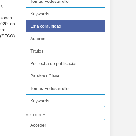
Temas Fedesarrollo
o,
Keywords
siones
2020, en
Esta comunidad
ara
s (SECO)
Autores
Títulos
Por fecha de publicación
Palabras Clave
Temas Fedesarrollo
Keywords
MI CUENTA
Acceder