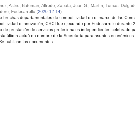
nez, Astrid
;
Bateman, Alfredo
;
Zapata, Juan G.
;
Martín, Tomás
;
Delgad
dore
;
Fedesarrollo
(
2020-12-14
)
de brechas departamentales de competitividad en el marco de las Comi
titividad e innovación, CRCI fue ejecutado por Fedesarrollo durante 
to de prestación de servicios profesionales independientes celebrado p
 última actuó en nombre de la Secretaría para asuntos económico
 Se publican los documentos ...