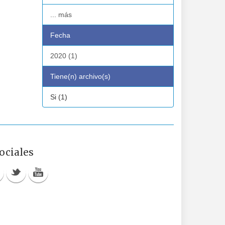
... más
Fecha
2020 (1)
Tiene(n) archivo(s)
Si (1)
ociales