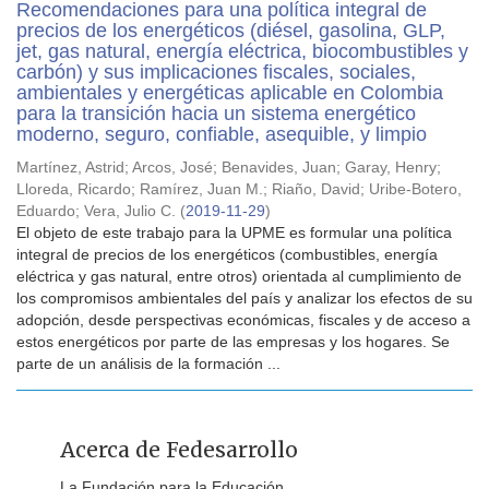
Recomendaciones para una política integral de
precios de los energéticos (diésel, gasolina, GLP,
jet, gas natural, energía eléctrica, biocombustibles y
carbón) y sus implicaciones fiscales, sociales,
ambientales y energéticas aplicable en Colombia
para la transición hacia un sistema energético
moderno, seguro, confiable, asequible, y limpio
Martínez, Astrid
;
Arcos, José
;
Benavides, Juan
;
Garay, Henry
;
Lloreda, Ricardo
;
Ramírez, Juan M.
;
Riaño, David
;
Uribe-Botero,
Eduardo
;
Vera, Julio C.
(
2019-11-29
)
El objeto de este trabajo para la UPME es formular una política
integral de precios de los energéticos (combustibles, energía
eléctrica y gas natural, entre otros) orientada al cumplimiento de
los compromisos ambientales del país y analizar los efectos de su
adopción, desde perspectivas económicas, fiscales y de acceso a
estos energéticos por parte de las empresas y los hogares. Se
parte de un análisis de la formación ...
Acerca de Fedesarrollo
La Fundación para la Educación