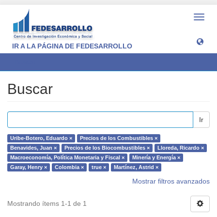
Camb
naveg
IR A LA PÁGINA DE FEDESARROLLO
Buscar
Buscar
Ir
Uribe-Botero, Eduardo ×
Precios de los Combustibles ×
Benavides, Juan ×
Precios de los Biocombustibles ×
Lloreda, Ricardo ×
Macroeconomía, Política Monetaria y Fiscal ×
Minería y Energía ×
Garay, Henry ×
Colombia ×
true ×
Martínez, Astrid ×
Mostrar filtros avanzados
Mostrando ítems 1-1 de 1