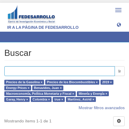
Camb
naveg
IR A LA PÁGINA DE FEDESARROLLO
Buscar
Buscar
Ir
Precios de la Gasolina ×
Precios de los Biocombustibles ×
2019 ×
Energy Prices ×
Benavides, Juan ×
Macroeconomía, Política Monetaria y Fiscal ×
Minería y Energía ×
Garay, Henry ×
Colombia ×
true ×
Martínez, Astrid ×
Mostrar filtros avanzados
Mostrando ítems 1-1 de 1