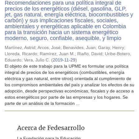
Recomendaciones para una política integral de
precios de los energéticos (diésel, gasolina, GLP,
jet, gas natural, energía eléctrica, biocombustibles y
carbón) y sus implicaciones fiscales, sociales,
ambientales y energéticas aplicable en Colombia
para la transición hacia un sistema energético
moderno, seguro, confiable, asequible, y limpio
Martínez, Astrid
;
Arcos, José
;
Benavides, Juan
;
Garay, Henry
;
Lloreda, Ricardo
;
Ramírez, Juan M.
;
Riaño, David
;
Uribe-Botero,
Eduardo
;
Vera, Julio C.
(
2019-11-29
)
El objeto de este trabajo para la UPME es formular una política
integral de precios de los energéticos (combustibles, energía
eléctrica y gas natural, entre otros) orientada al cumplimiento de
los compromisos ambientales del país y analizar los efectos de su
adopción, desde perspectivas económicas, fiscales y de acceso a
estos energéticos por parte de las empresas y los hogares. Se
parte de un análisis de la formación ...
Acerca de Fedesarrollo
La Fundación para la Educación