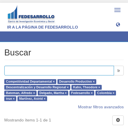
Camb
naveg
IR A LA PÁGINA DE FEDESARROLLO
Buscar
Buscar
Ir
Competitividad Departamental ×
Desarrollo Productivo ×
Descentralización y Desarrollo Regional ×
Kahn, Theodore ×
Bateman, Alfredo ×
Delgado, Martha ×
Fedesarrollo ×
Colombia ×
true ×
Martínez, Astrid ×
Mostrar filtros avanzados
Mostrando ítems 1-1 de 1