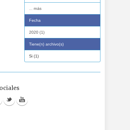
... más
Fecha
2020 (1)
Tiene(n) archivo(s)
Si (1)
ociales