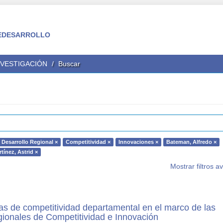
 FEDESARROLLO
NVESTIGACIÓN
Buscar
 Desarrollo Regional ×
Competitividad ×
Innovaciones ×
Bateman, Alfredo ×
tínez, Astrid ×
Mostrar filtros 
as de competitividad departamental en el marco de las
ionales de Competitividad e Innovación