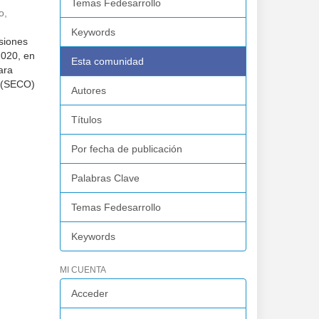
Temas Fedesarrollo
o,
Keywords
siones
2020, en
Esta comunidad
ara
s (SECO)
Autores
Títulos
Por fecha de publicación
Palabras Clave
Temas Fedesarrollo
Keywords
MI CUENTA
Acceder