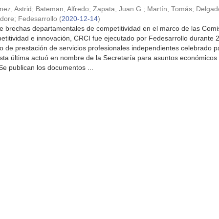
nez, Astrid
;
Bateman, Alfredo
;
Zapata, Juan G.
;
Martín, Tomás
;
Delgad
dore
;
Fedesarrollo
(
2020-12-14
)
de brechas departamentales de competitividad en el marco de las Comi
titividad e innovación, CRCI fue ejecutado por Fedesarrollo durante 
to de prestación de servicios profesionales independientes celebrado p
 última actuó en nombre de la Secretaría para asuntos económico
 Se publican los documentos ...