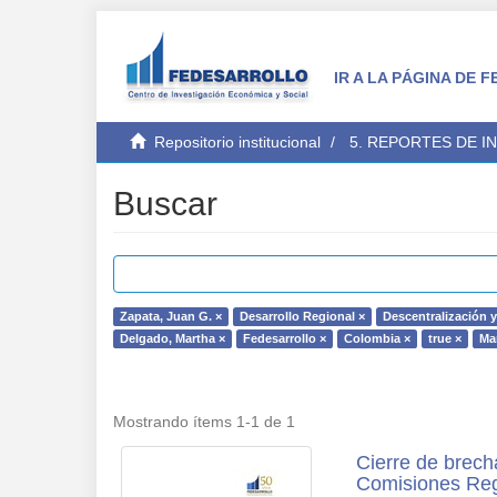
IR A LA PÁGINA DE
Repositorio institucional
5. REPORTES DE I
Buscar
Zapata, Juan G. ×
Desarrollo Regional ×
Descentralización y
Delgado, Martha ×
Fedesarrollo ×
Colombia ×
true ×
Mar
Mostrando ítems 1-1 de 1
Cierre de brech
Comisiones Reg