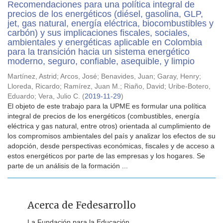
Recomendaciones para una política integral de
precios de los energéticos (diésel, gasolina, GLP,
jet, gas natural, energía eléctrica, biocombustibles y
carbón) y sus implicaciones fiscales, sociales,
ambientales y energéticas aplicable en Colombia
para la transición hacia un sistema energético
moderno, seguro, confiable, asequible, y limpio
Martínez, Astrid
;
Arcos, José
;
Benavides, Juan
;
Garay, Henry
;
Lloreda, Ricardo
;
Ramírez, Juan M.
;
Riaño, David
;
Uribe-Botero,
Eduardo
;
Vera, Julio C.
(
2019-11-29
)
El objeto de este trabajo para la UPME es formular una política
integral de precios de los energéticos (combustibles, energía
eléctrica y gas natural, entre otros) orientada al cumplimiento de
los compromisos ambientales del país y analizar los efectos de su
adopción, desde perspectivas económicas, fiscales y de acceso a
estos energéticos por parte de las empresas y los hogares. Se
parte de un análisis de la formación ...
Acerca de Fedesarrollo
La Fundación para la Educación