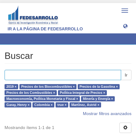
Camb
naveg
IR A LA PÁGINA DE FEDESARROLLO
Buscar
Buscar
Ir
2019 ×
Precios de los Biocombustibles ×
Precios de la Gasolina ×
Precios de los Combustibles ×
Política Integral de Precios ×
Macroeconomía, Política Monetaria y Fiscal ×
Minería y Energía ×
Garay, Henry ×
Colombia ×
true ×
Martínez, Astrid ×
Mostrar filtros avanzados
Mostrando ítems 1-1 de 1