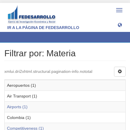
Camb
naveg
IR A LA PÁGINA DE FEDESARROLLO
Filtrar por: Materia
Filtrar por: Materia
xmlui.dri2xhtml.structural.pagination-info.nototal
Aeropuertos (1)
Air Transport (1)
Airports (1)
Colombia (1)
Competitiveness (1)