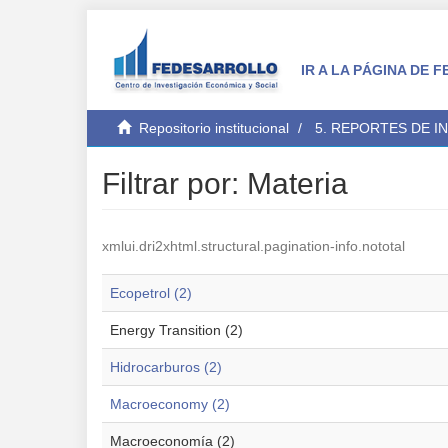
IR A LA PÁGINA DE
Repositorio institucional
5. REPORTES DE I
Filtrar por: Materia
xmlui.dri2xhtml.structural.pagination-info.nototal
Ecopetrol (2)
Energy Transition (2)
Hidrocarburos (2)
Macroeconomy (2)
Macroeconomía (2)