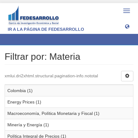
Camb
naveg
IR A LA PÁGINA DE FEDESARROLLO
Filtrar por: Materia
Filtrar por: Materia
xmlui.dri2xhtml.structural.pagination-info.nototal
Colombia (1)
Energy Prices (1)
Macroeconomía, Política Monetaria y Fiscal (1)
Minería y Energía (1)
Política Integral de Precios (1)