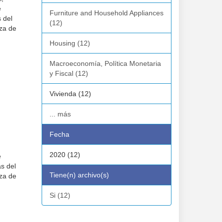
e
Furniture and Household Appliances
 del
(12)
za de
Housing (12)
Macroeconomía, Política Monetaria
y Fiscal (12)
Vivienda (12)
... más
Fecha
2020 (12)
e
as del
Tiene(n) archivo(s)
za de
Si (12)