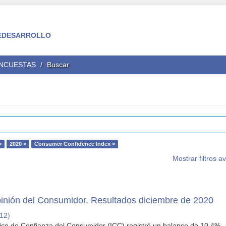
 FEDESARROLLO
ENCUESTAS
Buscar
×
2020 ×
Consumer Confidence Index ×
Mostrar filtros 
inión del Consumidor. Resultados diciembre de 2020
-12
)
dice de Confianza del Consumidor (ICC) registró un balance de 10,4%,