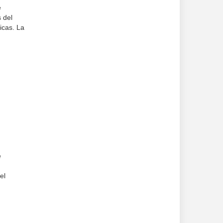
e
 del
icas. La
e
s
el