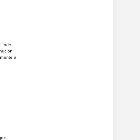
ultado
inución
almente a
que