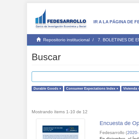
IR A LA PÁGINA DE
Repositorio institucional
7. BOLETINES DE 
Buscar
Durable Goods ×
Consumer Expectations Index ×
Vivienda 
Mostrando ítems 1-10 de 12
Encuesta de Op
Fedesarrollo
(
2020
En diciembre, el Ín