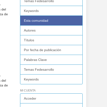
Temas Fedesarrollo
e
 del
Keywords
za de
Esta comunidad
Autores
Títulos
Por fecha de publicación
Palabras Clave
Temas Fedesarrollo
e
Keywords
 del
za de
MI CUENTA
Acceder