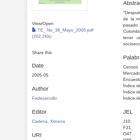
Abstra
"Despué
de la m
View/
Open
pasado 
TE_ No_38_Mayo_2005.pdf
Colombia
(202.2Kb)
tener u
socioec
Share this
Palabr
Date
Censos
Mercado
2005-05
Encuest
Índice 
Author
Índice d
Fedesarrollo
Índice 
Editor
JEL
Cadena, Ximena
J10
F31
O47
URI