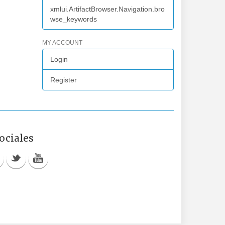
xmlui.ArtifactBrowser.Navigation.bro
wse_keywords
MY ACCOUNT
Login
Register
ociales