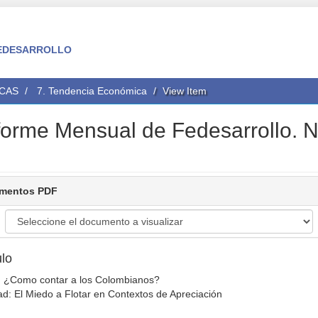
 FEDESARROLLO
ICAS
7. Tendencia Económica
View Item
orme Mensual de Fedesarrollo. N
mentos PDF
ulo
l: ¿Como contar a los Colombianos?
ad: El Miedo a Flotar en Contextos de Apreciación