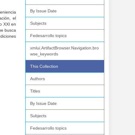
By Issue Date
eniencia
ción, el
Subjects
o XXI en
ue busca
Fedesarrollo topics
diciones
xmlui.ArtifactBrowser.Navigation.bro
wse_keywords
This Collection
Authors
Titles
By Issue Date
Subjects
Fedesarrollo topics