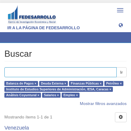
Camb
naveg
IR A LA PÁGINA DE FEDESARROLLO
Buscar
Buscar
Ir
Balanza de Pagos ×
Deuda Externa ×
Finanzas Públicas ×
Petróleo ×
Instituto de Estudios Superiores de Administración, IESA, Caracas ×
Análisis Coyuntural ×
Salarios ×
Empleo ×
Mostrar filtros avanzados
Mostrando ítems 1-1 de 1
Venezuela