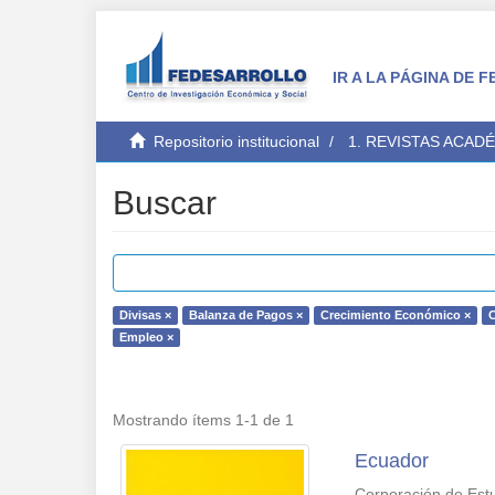
IR A LA PÁGINA DE
Repositorio institucional
1. REVISTAS ACAD
Buscar
Divisas ×
Balanza de Pagos ×
Crecimiento Económico ×
C
Empleo ×
Mostrando ítems 1-1 de 1
Ecuador
Corporación de Estu