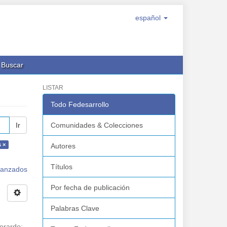
español
Buscar
LISTAR
Todo Fedesarrollo
Ir
Comunidades & Colecciones
s ×
Autores
Títulos
avanzados
Por fecha de publicación
Palabras Clave
erardo
;