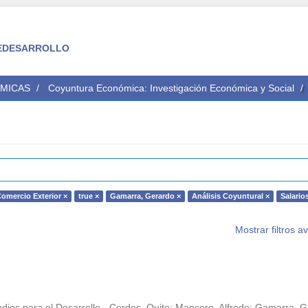
 FEDESARROLLO
ÉMICAS
Coyuntura Económica: Investigación Económica y Social
omercio Exterior ×
true ×
Gamarra, Gerardo ×
Análisis Coyuntural ×
Salario
Mostrar filtros 
dios para el Desarrollo - Cordes. Quito
;
Mancero, Alfredo
;
Gamarra, G