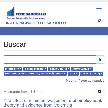
Camb
naveg
IR A LA PÁGINA DE FEDESARROLLO
Buscar
Buscar
Ir
Informality ×
Salario Mínimo ×
Empleo Rural ×
Informalidad ×
Mercado Laboral, Pobreza y Protección Social ×
2020 ×
[2020 TO 2023] ×
Mostrar filtros avanzados
Mostrando ítems 1-1 de 1
The effect of minimum wages on rural employment:
theory and evidence from Colombia