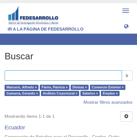
Camb
naveg
IR A LA PÁGINA DE FEDESARROLLO
Buscar
Buscar
Ir
Mancero, Alfredo ×
Fierro, Patricia ×
Divisas ×
Comercio Exterior ×
Gamarra, Gerardo ×
Análisis Coyuntural ×
Salarios ×
Empleo ×
Mostrar filtros avanzados
Mostrando ítems 1-1 de 1
Ecuador
Corporación de Estudios para el Desarrollo - Cordes. Quito
;