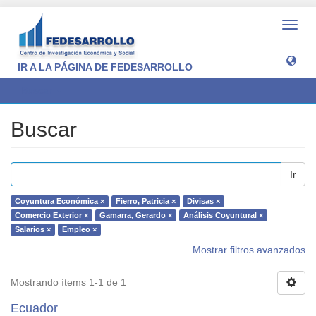
Camb
naveg
IR A LA PÁGINA DE FEDESARROLLO
Buscar
Buscar
Ir
Coyuntura Económica ×
Fierro, Patricia ×
Divisas ×
Comercio Exterior ×
Gamarra, Gerardo ×
Análisis Coyuntural ×
Salarios ×
Empleo ×
Mostrar filtros avanzados
Mostrando ítems 1-1 de 1
Ecuador